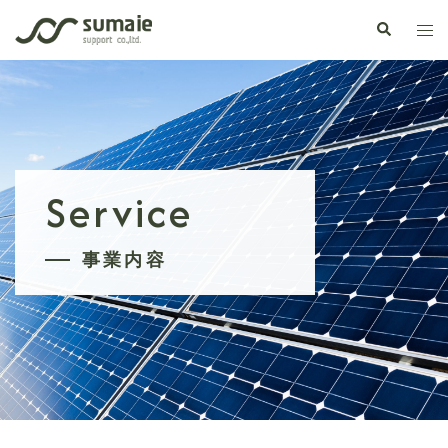
コ
検
ト
ン
索
グ
テ
ル
ン
メ
ツ
ニ
へ
ュ
ス
ー
キ
Service
ッ
プ
事業内容